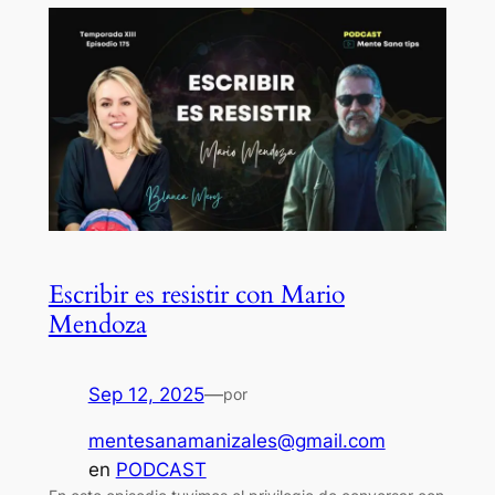
Escribir es resistir con Mario
Mendoza
Sep 12, 2025
—
por
mentesanamanizales@gmail.com
en
PODCAST