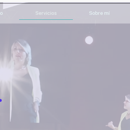
io
Servicios
Sobre mí
.