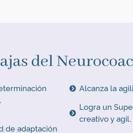
ajas del Neurocoa
eterminación
Alcanza la agi
.
Logra un Supe
creativo y agil.
d de adaptación