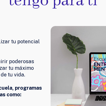
tengo para ti
izar tu potencial
irir poderosas
nzar tu máximo
de tu vida.
cuela, programas
cas como: