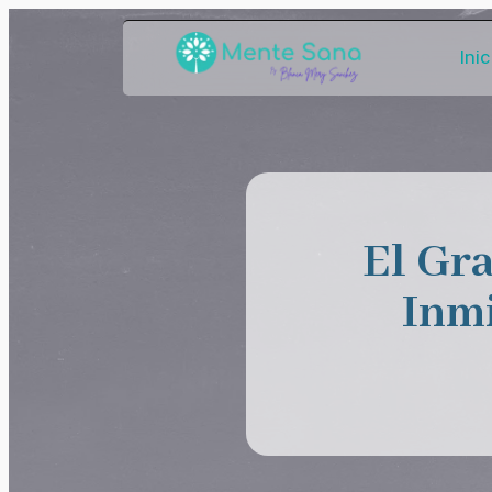
Inic
El Gr
Inmi