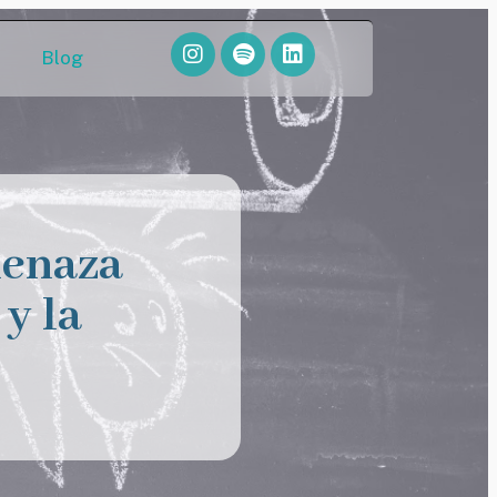
Blog
menaza
y la